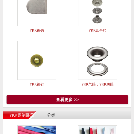
YKK裤钩
YKK四合扣
YKK铆钉
YKK气眼，YKK鸡眼
查看更多 >>
YKK案例展示
分类