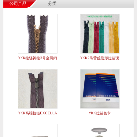
公司产品
分类
YKK拉链裤拉3号金属闭
YKK2号蕾丝隐形拉链现
口Y
货
YKK高端拉链EXCELLA
YKK拉链色卡