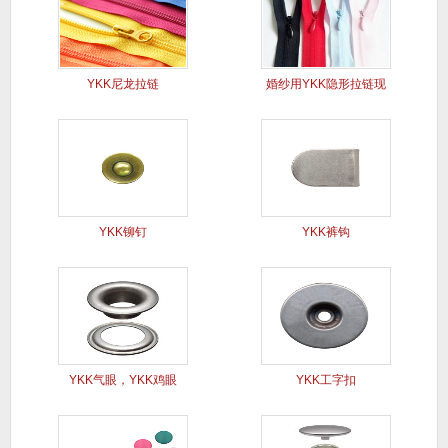
YKK尼龙拉链
婚纱用YKK隐形拉链现
货
YKK铆钉
YKK裤钩
YKK气眼，YKK鸡眼
YKK工字扣