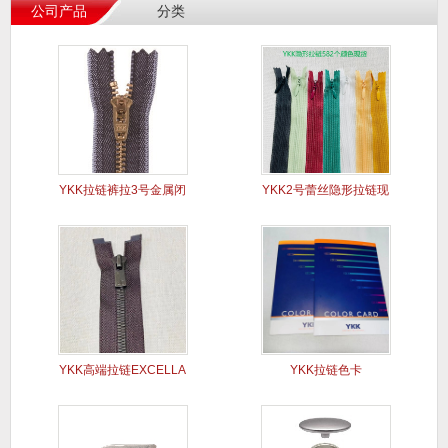
公司产品
分类
YKK拉链裤拉3号金属闭
YKK2号蕾丝隐形拉链现
口Y
货
YKK高端拉链EXCELLA
YKK拉链色卡