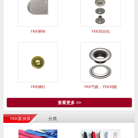
YKK裤钩
YKK四合扣
YKK铆钉
YKK气眼，YKK鸡眼
查看更多 >>
YKK案例展示
分类