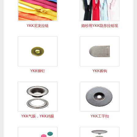
YKK尼龙拉链
婚纱用YKK隐形拉链现
货
YKK铆钉
YKK裤钩
YKK气眼，YKK鸡眼
YKK工字扣