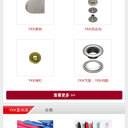
YKK裤钩
YKK四合扣
YKK铆钉
YKK气眼，YKK鸡眼
查看更多 >>
YKK案例展示
分类