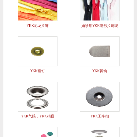
YKK尼龙拉链
婚纱用YKK隐形拉链现
货
YKK铆钉
YKK裤钩
YKK气眼，YKK鸡眼
YKK工字扣