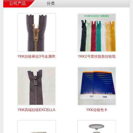
公司产品
分类
YKK拉链裤拉3号金属闭
YKK2号蕾丝隐形拉链现
口Y
货
YKK高端拉链EXCELLA
YKK拉链色卡