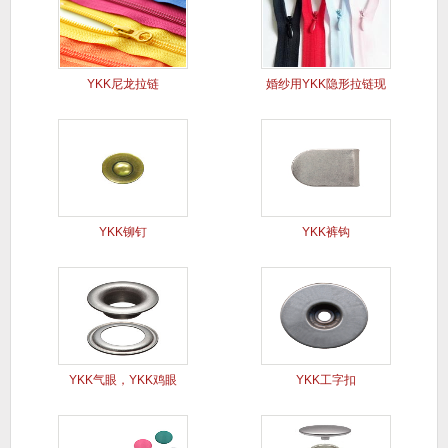
YKK尼龙拉链
婚纱用YKK隐形拉链现
货
YKK铆钉
YKK裤钩
YKK气眼，YKK鸡眼
YKK工字扣