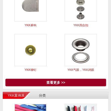
YKK裤钩
YKK四合扣
YKK铆钉
YKK气眼，YKK鸡眼
查看更多 >>
YKK案例展示
分类