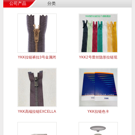
公司产品
分类
YKK拉链裤拉3号金属闭
YKK2号蕾丝隐形拉链现
口Y
货
YKK高端拉链EXCELLA
YKK拉链色卡